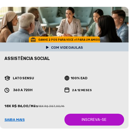
GANHE 2 POS PARA VOCE +1 PARA UM AMIGO
COM VIDEOAULAS
ASSISTÊNCIA SOCIAL
LATO SENSU
100% EAD
360 A 720H
2 A 12 MESES
18X R$ 86,00/Mês
18X R$ 387,00/Mês
INSCREVA-SE
SAIBA MAIS