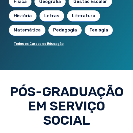
Física
Geografia
Gestão Escolar
História
Letras
Literatura
Matemática
Pedagogia
Teologia
Todos os Cursos de Educação
PÓS-GRADUAÇÃO
EM SERVIÇO
SOCIAL