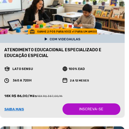
GANHE 2 POS PARA VOCE +1 PARA UM AMIGO
COM VIDEOAULAS
ATENDIMENTO EDUCACIONAL ESPECIALIZADO E
EDUCAÇÃO ESPECIAL
LATO SENSU
100% EAD
360 A 720H
2 A 12 MESES
18X R$ 86,00/Mês
18X R$ 387,00/Mês
INSCREVA-SE
SAIBA MAIS