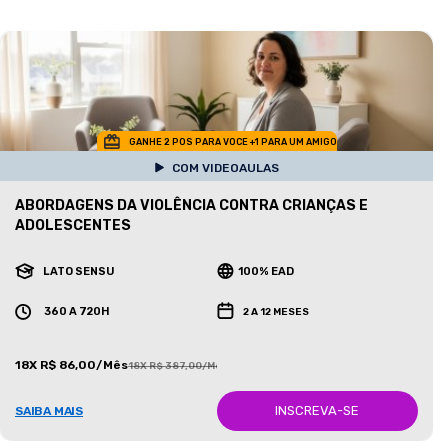
GANHE 2 POS PARA VOCE +1 PARA UM AMIGO
COM VIDEOAULAS
ABORDAGENS DA VIOLÊNCIA CONTRA CRIANÇAS E
ADOLESCENTES
LATO SENSU
100% EAD
360 A 720H
2 A 12 MESES
18X R$ 86,00/Mês
18X R$ 387,00/Mês
INSCREVA-SE
SAIBA MAIS