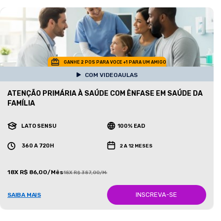
GANHE 2 POS PARA VOCE +1 PARA UM AMIGO
COM VIDEOAULAS
ATENÇÃO PRIMÁRIA À SAÚDE COM ÊNFASE EM SAÚDE DA
FAMÍLIA
LATO SENSU
100% EAD
360 A 720H
2 A 12 MESES
18X R$ 86,00/Mês
18X R$ 387,00/Mês
INSCREVA-SE
SAIBA MAIS