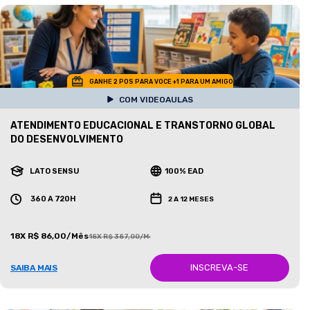
GANHE 2 POS PARA VOCE +1 PARA UM AMIGO
COM VIDEOAULAS
ATENDIMENTO EDUCACIONAL E TRANSTORNO GLOBAL
DO DESENVOLVIMENTO
LATO SENSU
100% EAD
360 A 720H
2 A 12 MESES
18X R$ 86,00/Mês
18X R$ 387,00/Mês
INSCREVA-SE
SAIBA MAIS