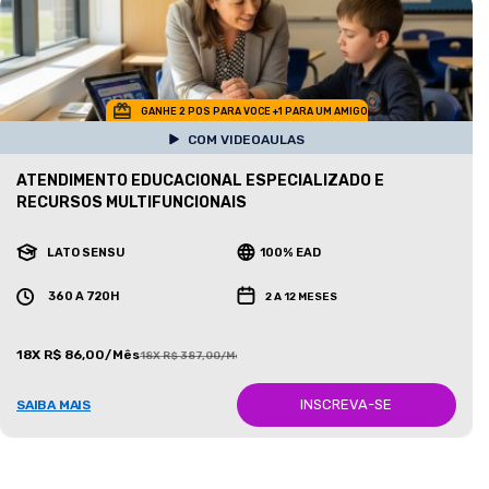
GANHE 2 POS PARA VOCE +1 PARA UM AMIGO
COM VIDEOAULAS
ATENDIMENTO EDUCACIONAL ESPECIALIZADO E
RECURSOS MULTIFUNCIONAIS
LATO SENSU
100% EAD
360 A 720H
2 A 12 MESES
18X R$ 86,00/Mês
18X R$ 387,00/Mês
INSCREVA-SE
SAIBA MAIS