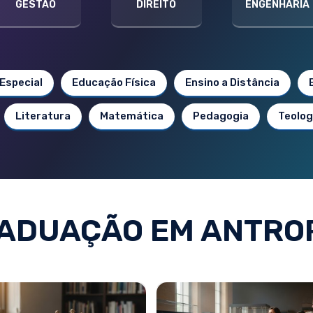
GESTÃO
DIREITO
ENGENHARIA
Especial
Educação Física
Ensino a Distância
Literatura
Matemática
Pedagogia
Teolog
ADUAÇÃO EM ANTRO