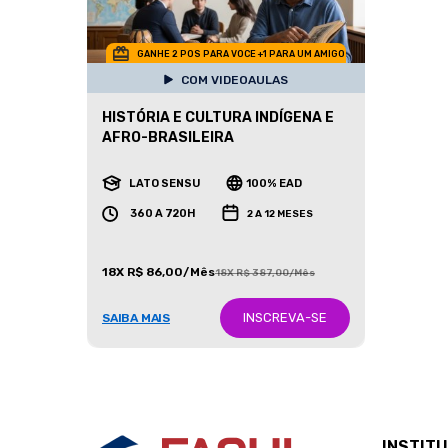
GANHE 2 POS PARA VOCE +1 PARA UM AMIGO
COM VIDEOAULAS
HISTÓRIA E CULTURA INDÍGENA E
AFRO-BRASILEIRA
LATO SENSU
100% EAD
360 A 720H
2 A 12 MESES
18X R$ 86,00/Mês
18X R$ 387,00/Mês
INSCREVA-SE
SAIBA MAIS
INSTIT