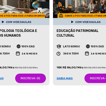
HE 2 POS PARA VOCE +1 PARA UM AMIGO
GANHE 2 POS PARA VOCE +1 PARA U
COM VIDEOAULAS
COM VIDEOAULAS
OLOGIA TEOLÓGICA E
EDUCAÇÃO PATRIMONIAL
OS HUMANOS
CULTURAL
O SENSU
100% EAD
LATO SENSU
100% EAD
 A 720H
360 A 720H
2 A 12 MESES
2 A 12 MESE
86,00/Mês
18X R$ 86,00/Mês
18X R$ 387,00/Mês
18X R$ 387,00/Mê
INSCREVA-SE
INSCREVA
AIS
SAIBA MAIS