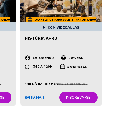
M AMIGO
GANHE 2 POS PARA VOCE +1 PARA UM AMIGO
COM VIDEOAULAS
HISTÓRIA AFRO
LATO SENSU
100% EAD
360 A 420H
S
2 A 12 MESES
18X R$ 86,00/Mês
s
18X R$ 387,00/Mês
-SE
INSCREVA-SE
SAIBA MAIS