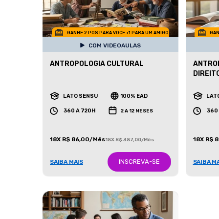
GANHE 2 POS PARA VOCE +1 PARA UM AMIGO
GAN
COM VIDEOAULAS
ANTROPOLOGIA CULTURAL
ANTROP
DIREIT
LATO SENSU
100% EAD
LAT
360 A 720H
360
2 A 12 MESES
18X R$ 86,00/Mês
18X R$ 
18X R$ 387,00/Mês
INSCREVA-SE
SAIBA MAIS
SAIBA M