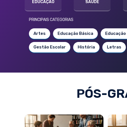
EDUCAÇÃO
SAÚDE
PRINCIPAIS CATEGORIAS
Artes
Educação Básica
Educação 
Gestão Escolar
História
Letras
PÓS-GR