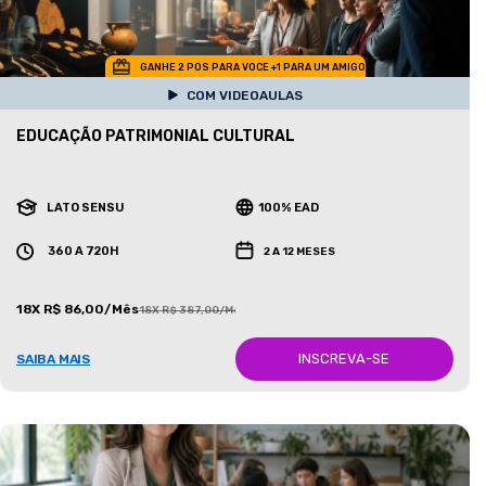
GANHE 2 POS PARA VOCE +1 PARA UM AMIGO
COM VIDEOAULAS
EDUCAÇÃO PATRIMONIAL CULTURAL
LATO SENSU
100% EAD
360 A 720H
2 A 12 MESES
18X R$ 86,00/Mês
18X R$ 387,00/Mês
INSCREVA-SE
SAIBA MAIS