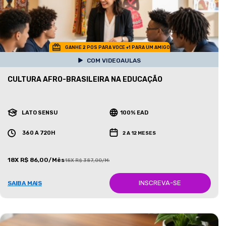
GANHE 2 POS PARA VOCE +1 PARA UM AMIGO
COM VIDEOAULAS
CULTURA AFRO-BRASILEIRA NA EDUCAÇÃO
LATO SENSU
100% EAD
360 A 720H
2 A 12 MESES
18X R$ 86,00/Mês
18X R$ 387,00/Mês
INSCREVA-SE
SAIBA MAIS