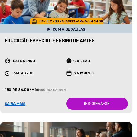
GANHE 2 POS PARA VOCE +1 PARA UM AMIGO
COM VIDEOAULAS
EDUCAÇÃO ESPECIAL E ENSINO DE ARTES
LATO SENSU
100% EAD
360 A 720H
2 A 12 MESES
18X R$ 86,00/Mês
18X R$ 387,00/Mês
INSCREVA-SE
SAIBA MAIS