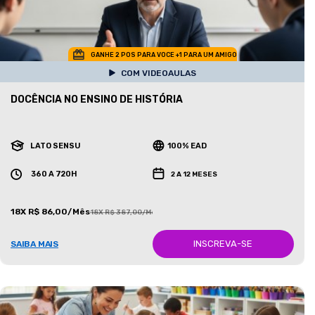
GANHE 2 POS PARA VOCE +1 PARA UM AMIGO
COM VIDEOAULAS
DOCÊNCIA NO ENSINO DE HISTÓRIA
LATO SENSU
100% EAD
360 A 720H
2 A 12 MESES
18X R$ 86,00/Mês
18X R$ 387,00/Mês
INSCREVA-SE
SAIBA MAIS