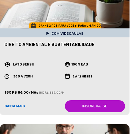
GANHE 2 POS PARA VOCE +1 PARA UM AMIGO
COM VIDEOAULAS
DIREITO AMBIENTAL E SUSTENTABILIDADE
LATO SENSU
100% EAD
360 A 720H
2 A 12 MESES
18X R$ 86,00/Mês
18X R$ 387,00/Mês
INSCREVA-SE
SAIBA MAIS