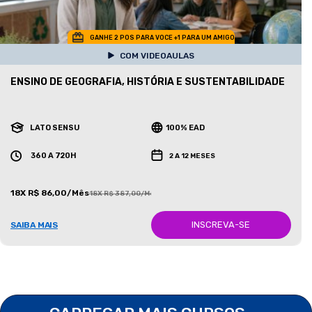
GANHE 2 POS PARA VOCE +1 PARA UM AMIGO
COM VIDEOAULAS
ENSINO DE GEOGRAFIA, HISTÓRIA E SUSTENTABILIDADE
LATO SENSU
100% EAD
360 A 720H
2 A 12 MESES
18X R$ 86,00/Mês
18X R$ 387,00/Mês
INSCREVA-SE
SAIBA MAIS