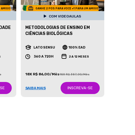
M AMIGO
GANHE 2 POS PARA VOCE +1 PARA UM AMIGO
COM VIDEOAULAS
IDADE
METODOLOGIAS DE ENSINO EM
CIÊNCIAS BIOLÓGICAS
LATO SENSU
100% EAD
360 A 720H
S
2 A 12 MESES
18X R$ 86,00/Mês
s
18X R$ 387,00/Mês
-SE
INSCREVA-SE
SAIBA MAIS