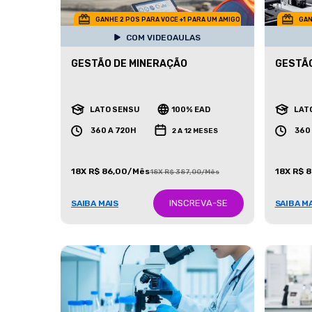
GANHE 2 POS PARA VOCE +1 PARA UM AMIGO
GAN
COM VIDEOAULAS
GESTÃO DE MINERAÇÃO
GESTÃO
LATO SENSU
100% EAD
LAT
360 A 720H
360
2 A 12 MESES
18X R$ 86,00/Mês
18X R$ 
18X R$ 387,00/Mês
INSCREVA-SE
SAIBA MAIS
SAIBA M