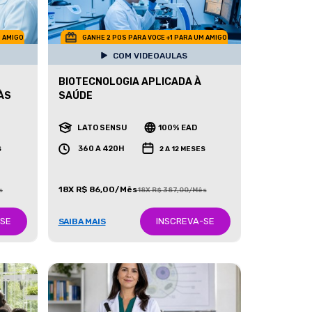
M AMIGO
GANHE 2 POS PARA VOCE +1 PARA UM AMIGO
COM VIDEOAULAS
BIOTECNOLOGIA APLICADA À
ÀS
SAÚDE
LATO SENSU
100% EAD
360 A 420H
S
2 A 12 MESES
18X R$ 86,00/Mês
s
18X R$ 387,00/Mês
-SE
INSCREVA-SE
SAIBA MAIS