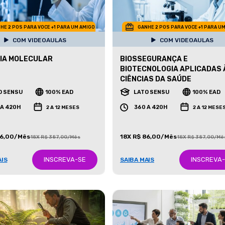
HE 2 POS PARA VOCE +1 PARA UM AMIGO
GANHE 2 POS PARA VOCE +1 PARA U
COM VIDEOAULAS
COM VIDEOAULAS
IA MOLECULAR
BIOSSEGURANÇA E
BIOTECNOLOGIA APLICADAS 
CIÊNCIAS DA SAÚDE
O SENSU
100% EAD
LATO SENSU
100% EAD
 A 420H
360 A 420H
2 A 12 MESES
2 A 12 MESE
86,00/Mês
18X R$ 86,00/Mês
18X R$ 387,00/Mês
18X R$ 387,00/Mê
INSCREVA-SE
INSCREVA
AIS
SAIBA MAIS