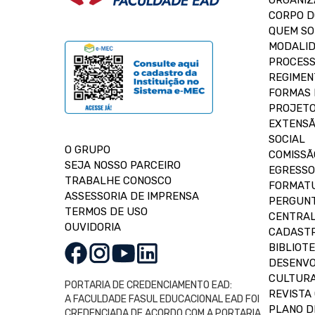
ORGANIZ
CORPO 
QUEM S
MODALID
PROCESS
REGIMEN
FORMAS 
PROJETO
EXTENSÃ
SOCIAL
O GRUPO
COMISSÃ
SEJA NOSSO PARCEIRO
EGRESSO
TRABALHE CONOSCO
FORMAT
ASSESSORIA DE IMPRENSA
PERGUNT
TERMOS DE USO
CENTRAL
OUVIDORIA
CADASTR
BIBLIOT
DESENVO
CULTUR
PORTARIA DE CREDENCIAMENTO EAD:
REVISTA 
A FACULDADE FASUL EDUCACIONAL EAD FOI
PLANO D
CREDENCIADA DE ACORDO COM A PORTARIA