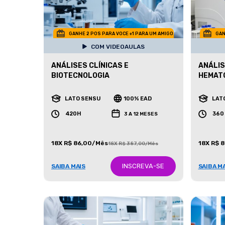
GANHE 2 POS PARA VOCE +1 PARA UM AMIGO
GAN
COM VIDEOAULAS
ANÁLISES CLÍNICAS E
ANÁLIS
BIOTECNOLOGIA
HEMAT
LATO SENSU
100% EAD
LAT
420H
360
3 A 12 MESES
18X R$ 86,00/Mês
18X R$ 
18X R$ 387,00/Mês
INSCREVA-SE
SAIBA MAIS
SAIBA M