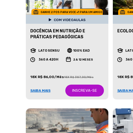
GANHE 2 POS PARA VOCE +1 PARA UM AMIGO
GAN
COM VIDEOAULAS
DOCÊNCIA EM NUTRIÇÃO E
ECOLOG
PRÁTICAS PEDAGÓGICAS
LATO SENSU
100% EAD
LAT
360 A 420H
360
2 A 12 MESES
18X R$ 86,00/Mês
18X R$ 
18X R$ 387,00/Mês
INSCREVA-SE
SAIBA MAIS
SAIBA M