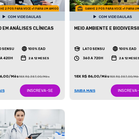
HE 2 POS PARA VOCE +1 PARA UM AMIGO
GANHE 2 POS PARA VOCE +1 PARA U
COM VIDEOAULAS
COM VIDEOAULAS
 EM ANÁLISES CLÍNICAS
MEIO AMBIENTE E BIODIVERS
O SENSU
100% EAD
LATO SENSU
100% EAD
 A 420H
360 A 720H
2 A 12 MESES
2 A 12 MESE
86,00/Mês
18X R$ 86,00/Mês
18X R$ 387,00/Mês
18X R$ 387,00/Mê
INSCREVA-SE
INSCREVA
AIS
SAIBA MAIS