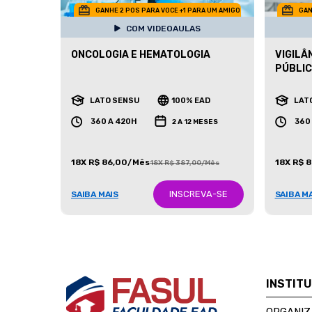
GANHE 2 POS PARA VOCE +1 PARA UM AMIGO
GAN
COM VIDEOAULAS
ONCOLOGIA E HEMATOLOGIA
VIGILÂ
PÚBLI
LATO SENSU
100% EAD
LAT
360 A 420H
360
2 A 12 MESES
18X R$ 86,00/Mês
18X R$ 
18X R$ 387,00/Mês
INSCREVA-SE
SAIBA MAIS
SAIBA M
INSTIT