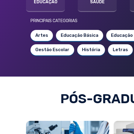
EDUCAÇÃO
SAÚDE
PRINCIPAIS CATEGORIAS
Artes
Educação Básica
Educação 
Gestão Escolar
História
Letras
PÓS-GRADU