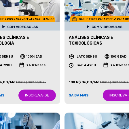
HE 2 POS PARA VOCE +1 PARA UM AMIGO
GANHE 2 POS PARA VOCE +1 PARA U
COM VIDEOAULAS
COM VIDEOAULAS
ES CLÍNICAS E
ANÁLISES CLÍNICAS E
OLOGIA
TOXICOLÓGICAS
O SENSU
100% EAD
LATO SENSU
100% EAD
 A 720H
360 A 420H
2 A 12 MESES
2 A 12 MESE
86,00/Mês
18X R$ 86,00/Mês
18X R$ 387,00/Mês
18X R$ 387,00/Mê
INSCREVA-SE
INSCREVA
AIS
SAIBA MAIS