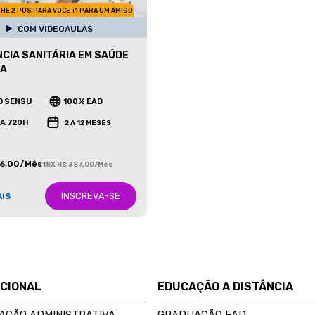
HE 2 POS PARA VOCE +1 PARA UM AMIGO
COM VIDEOAULAS
NCIA SANITÁRIA EM SAÚDE
CA
O SENSU
100% EAD
 A 720H
2 A 12 MESES
86,00/Mês
18X R$ 387,00/Mês
INSCREVA-SE
AIS
UCIONAL
EDUCAÇÃO A DISTÂNCIA