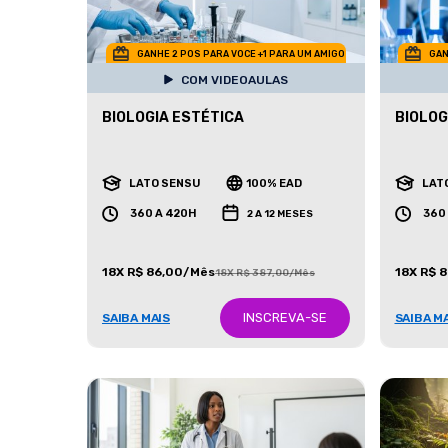
GANHE 2 POS PARA VOCE +1 PARA UM AMIGO
GAN
COM VIDEOAULAS
BIOLOGIA ESTÉTICA
BIOLOG
LATO SENSU
100% EAD
LAT
360 A 420H
360
2 A 12 MESES
18X R$ 86,00/Mês
18X R$ 
18X R$ 387,00/Mês
INSCREVA-SE
SAIBA MAIS
SAIBA M