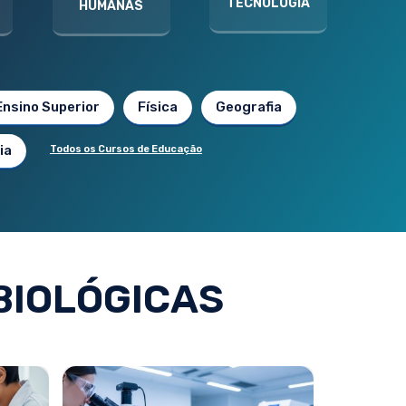
TECNOLOGIA
HUMANAS
Ensino Superior
Física
Geografia
ia
Todos os Cursos de Educação
BIOLÓGICAS