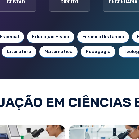
GESTÃO
DIREITO
ENGENHARIA
Especial
Educação Física
Ensino a Distância
Literatura
Matemática
Pedagogia
Teolog
AÇÃO EM CIÊNCIAS 