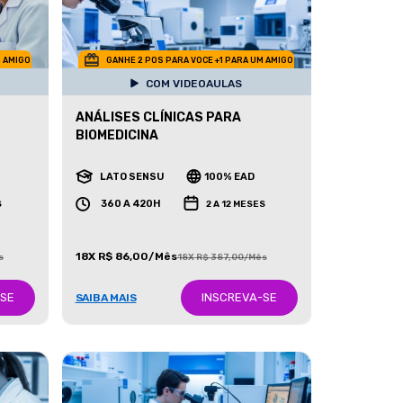
M AMIGO
GANHE 2 POS PARA VOCE +1 PARA UM AMIGO
COM VIDEOAULAS
ANÁLISES CLÍNICAS PARA
BIOMEDICINA
LATO SENSU
100% EAD
360 A 420H
S
2 A 12 MESES
18X R$ 86,00/Mês
s
18X R$ 387,00/Mês
-SE
INSCREVA-SE
SAIBA MAIS