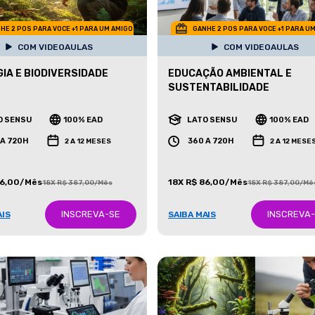
HE 2 POS PARA VOCE +1 PARA UM AMIGO
GANHE 2 POS PARA VOCE +1 PARA U
COM VIDEOAULAS
COM VIDEOAULAS
IA E BIODIVERSIDADE
EDUCAÇÃO AMBIENTAL E
SUSTENTABILIDADE
O SENSU
100% EAD
LATO SENSU
100% EAD
 A 720H
360 A 720H
2 A 12 MESES
2 A 12 MESE
86,00/Mês
18X R$ 86,00/Mês
18X R$ 387,00/Mês
18X R$ 387,00/Mê
INSCREVA-SE
INSCREVA
AIS
SAIBA MAIS