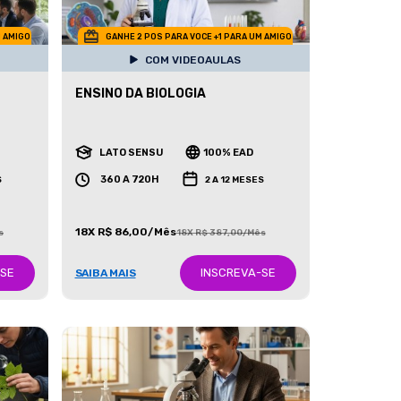
M AMIGO
GANHE 2 POS PARA VOCE +1 PARA UM AMIGO
COM VIDEOAULAS
ENSINO DA BIOLOGIA
LATO SENSU
100% EAD
360 A 720H
S
2 A 12 MESES
18X R$ 86,00/Mês
s
18X R$ 387,00/Mês
-SE
INSCREVA-SE
SAIBA MAIS